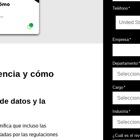
Teléfono
*
Empresa
*
Departamento
iencia y cómo
Cargo
*
de datos y la
Industria
*
nifica que incluso las
adas por las regulaciones
¿Cuál es el ni