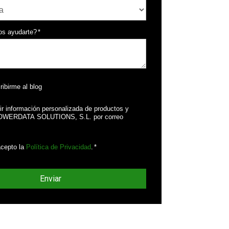
s ayudarte?
*
ribirme al blog
ir información personalizada de productos y
POWERDATA SOLUTIONS, S.L. por correo
acepto la
Política de Privacidad
.
*