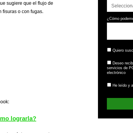
ue sugiere que el flujo de
n fisuras o con fugas.
¿Cómo podemo
Quiero susc
Deseo recib
servicios de 
electrónico
He leído y 
book:
ómo lograrla?