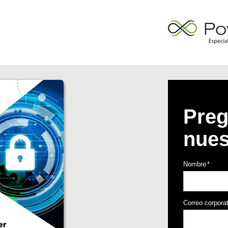
Preg
nues
Nombre
*
Correo corpora