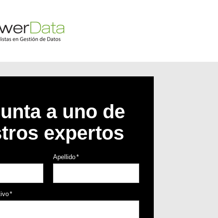
unta a uno de
tros expertos
Apellido
*
tivo
*