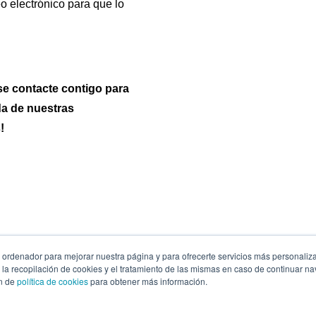
eo electrónico para que lo
se contacte contigo para
da de nuestras
!
ordenador para mejorar nuestra página y para ofrecerte servicios más personaliz
s la recopilación de cookies y el tratamiento de las mismas en caso de continuar 
© 2026 Grupo PowerData
ón de
política de cookies
para obtener más información.
Aviso legal