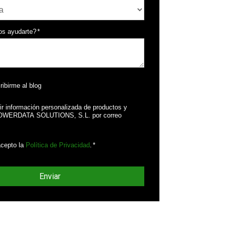
s ayudarte?
*
ribirme al blog
ir información personalizada de productos y
POWERDATA SOLUTIONS, S.L. por correo
acepto la
Política de Privacidad
.
*