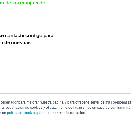
r de los equipos de
se contacte contigo para
da de nuestras
!
ordenador para mejorar nuestra página y para ofrecerte servicios más personaliz
s la recopilación de cookies y el tratamiento de las mismas en caso de continuar 
© 2026 Grupo PowerData
ón de
política de cookies
para obtener más información.
Aviso legal
Política de cookies