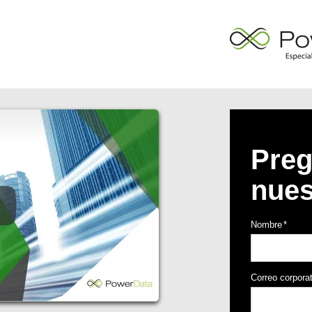
Preg
nues
Nombre
*
Correo corpora