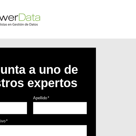
unta a uno de
tros expertos
Apellido
*
tivo
*