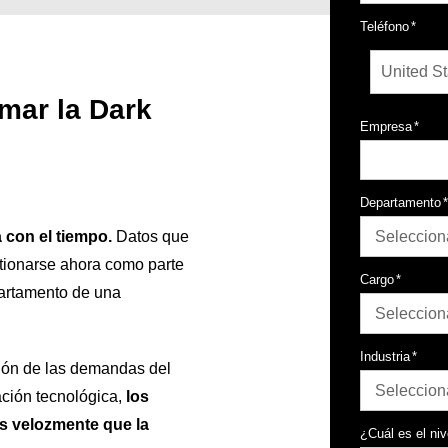
Teléfono
*
rmar la Dark
Empresa
*
Departamento
 con el tiempo.
Datos que
stionarse ahora como parte
Cargo
*
partamento de una
Industria
*
ción de las demandas del
ación tecnológica,
los
s velozmente que la
¿Cuál es el ni