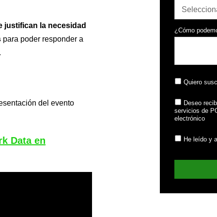
 justifican la necesidad
¿Cómo podemo
s
para poder responder a
.
Quiero susc
esentación del evento
Deseo recib
servicios de 
electrónico
rk Data en
He leído y 