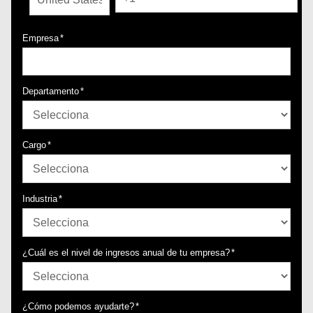
Empresa
*
Departamento
*
Cargo
*
Industria
*
¿Cuál es el nivel de ingresos anual de tu empresa?
*
¿Cómo podemos ayudarte?
*