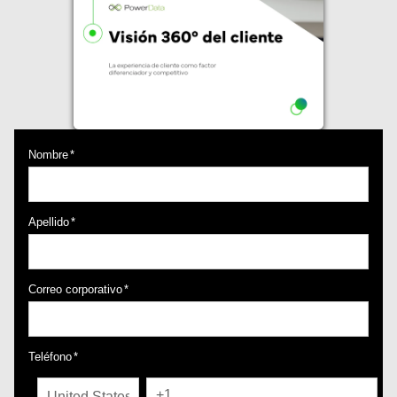
Nombre
*
Apellido
*
Correo corporativo
*
Teléfono
*