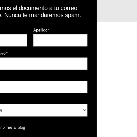
emos el documento a tu correo
co. Nunca te mandaremos spam.
Apellido
*
tivo
*
ribirme al blog