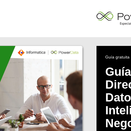
Guía gratuita
Guía
Dire
Dato
Inte
Neg