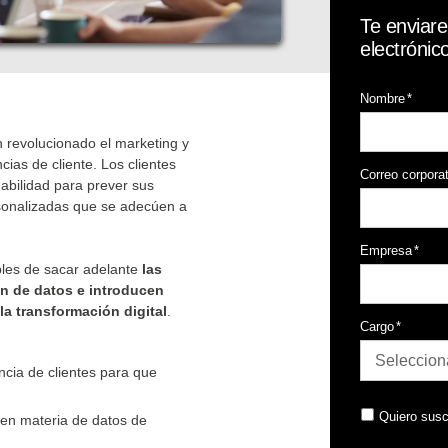
Te enviar
electróni
Nombre
*
n revolucionado el marketing y
ias de cliente. Los clientes
Correo corpora
abilidad para prever sus
sonalizadas que se adecúen a
Empresa
*
bles de sacar adelante
las
ión de datos e introducen
a transformación digital
.
Cargo
*
encia de clientes para que
Quiero susc
 en materia de datos de