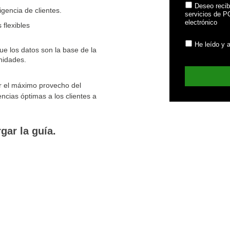
Deseo recib
gencia de clientes.
servicios de 
electrónico
 flexibles
He leído y 
 los datos son la base de la
unidades.
r el máximo provecho del
encias óptimas a los clientes a
gar la guía.