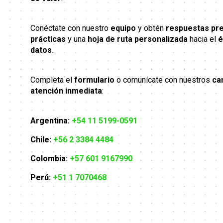
Conéctate con nuestro
equipo
y obtén
respuestas pr
prácticas
y una
hoja de ruta personalizada
hacia el
é
datos
.
Completa el
formulario
o comunícate con nuestros
ca
atención inmediata
:
Argentina:
+54 11 5199-0591
Chile:
+56 2 3384 4484
Colombia:
+57 601 9167990
Perú:
+51 1 7070468