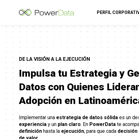
PERFIL CORPORATI
DE LA VISIÓN A LA EJECUCIÓN
Impulsa tu Estrategia y G
Datos con Quienes Lidera
Adopción en Latinoaméric
Implementar una
estrategia de datos sólida
es un des
experiencia
y un
plan claro
. En
PowerData
te acompa
definición
hasta la
ejecución
, para que cada
decisión
de valor
.