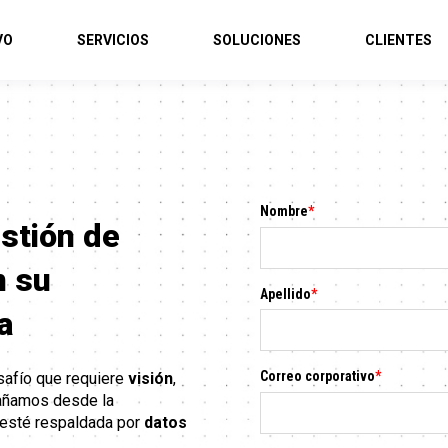
VO
SERVICIOS
SOLUCIONES
CLIENTES
Nombre
*
estión de
n su
Apellido
*
a
Correo corporativo
*
afío que requiere
visión
,
ñamos desde la
esté respaldada por
datos